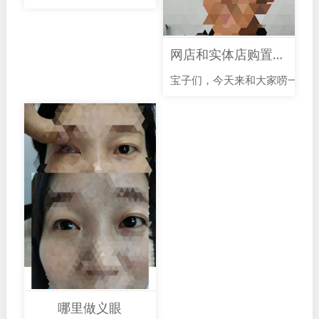
网店和实体店购置义眼有何区别
宝子们，今天来和大家唠一唠关
哪里做义眼